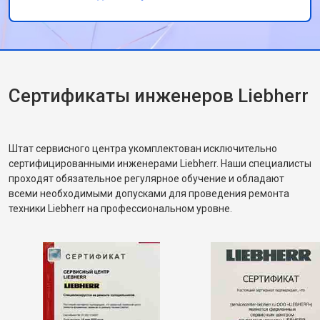
выходе из строя датчика испарителя. Замену
сделал за час. После запуска всё проверил
ещё раз, рассказал, как лучше размещать
продукты, чтобы не перегружать систему
охлаждения. Было ощущение, что человек
действительно разбирается.
Сертификаты инженеров Liebherr
Штат сервисного центра укомплектован исключительно
сертифицированными инженерами Liebherr. Наши специалисты
проходят обязательное регулярное обучение и обладают
всеми необходимыми допусками для проведения ремонта
техники Liebherr на профессиональном уровне.