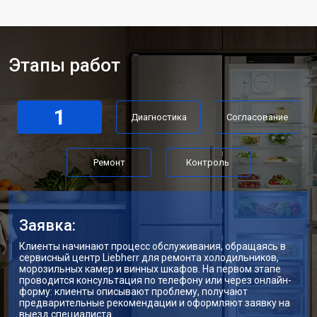
Замена мотор-компрессора
от 3650 ₽
Заказать
Замена нагревателя испарителя
от 2550 ₽
Заказать
Этапы работ
Замена нагревателя оттайки
от 2300 ₽
Заказать
Замена реле холодильника Liebherr
от 2550 ₽
Заказать
1
Диагностика
Согласование
Устранение утечки хладагента
от 1900 ₽
Заказать
Ремонт
Контроль
Заявка:
Клиенты начинают процесс обслуживания, обращаясь в
сервисный центр Liebherr для ремонта холодильников,
морозильных камер и винных шкафов. На первом этапе
проводится консультация по телефону или через онлайн-
форму: клиенты описывают проблему, получают
предварительные рекомендации и оформляют заявку на
выезд специалиста.