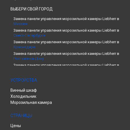
ВЫБЕРИ СВОЙ ГОРОД
Замена панели управления морозильной камеры Liebherr в
Москве
Замена панели управления морозильной камеры Liebherr в
Санкт-Петербурге
Замена панели управления морозильной камеры Liebherr в
Краснодаре
Замена панели управления морозильной камеры Liebherr в
Ростове-на-Дону
Замена панели управления морозильной камеры Liebherr в
Нижнем Новгороде
Замена панели управления морозильной камеры Liebherr в
УСТРОЙСТВА
Новосибирске
Замена панели управления морозильной камеры Liebherr в
Винный шкаф
Челябинске
Холодильник
Замена панели управления морозильной камеры Liebherr в
Морозильная камера
Екатеринбурге
Замена панели управления морозильной камеры Liebherr в
СТРАНИЦЫ
Казани
Замена панели управления морозильной камеры Liebherr в
Цены
Уфе