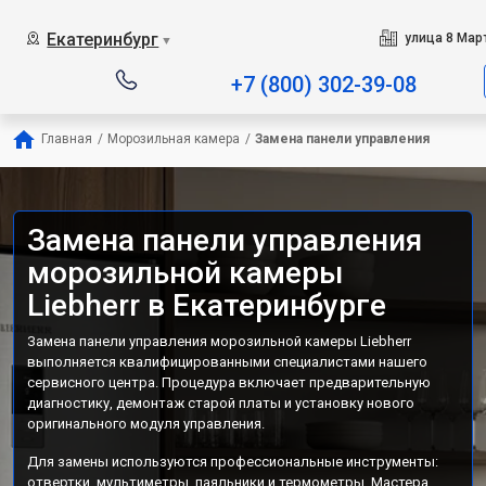
Екатеринбург
улица 8 Март
▼
+7 (800) 302-39-08
Главная
/
Морозильная камера
/
Замена панели управления
Замена панели управления
морозильной камеры
Liebherr в Екатеринбурге
Замена панели управления морозильной камеры Liebherr
выполняется квалифицированными специалистами нашего
сервисного центра. Процедура включает предварительную
диагностику, демонтаж старой платы и установку нового
оригинального модуля управления.
Для замены используются профессиональные инструменты:
отвертки, мультиметры, паяльники и термометры. Мастера