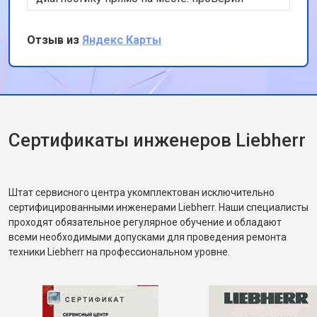
компрессор, уплотнители, температуру по
зонам, объяснил, что проблема была в
Отзыв из
Яндекс Карты
выходе из строя датчика испарителя. Замену
сделал за час. После запуска всё проверил
ещё раз, рассказал, как лучше размещать
продукты, чтобы не перегружать систему
охлаждения. Было ощущение, что человек
действительно разбирается.
Сертификаты инженеров Liebherr
Штат сервисного центра укомплектован исключительно
сертифицированными инженерами Liebherr. Наши специалисты
проходят обязательное регулярное обучение и обладают
всеми необходимыми допусками для проведения ремонта
техники Liebherr на профессиональном уровне.